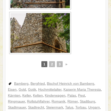
1
2
3
►
Bamberg
,
Bergfried
,
Bischof Heinrich von Bamberg
,
Eisen
,
Gold
,
Gotik
,
Hochmittelalter
,
Kaiserin Maria Theresia
,
Kärnten
,
Keller
,
Kelten
,
Kinderwagen
,
Palas
,
Pest
,
Ringmauer
,
Rollstuhlfahrer
,
Romanik
,
Römer
,
Stadtburg
,
Stadtmauer
,
Stadtrecht
,
Steiermark
,
Talus
,
Torbau
,
Ungarn
,