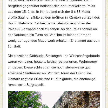
Mauerwerk ist in solider Mauertechnik aufgeführt. Dem
Bergfried gegenüber befindet sich der unterkellerte Palas
aus dem 15. Jhdt. In ihm befand sich der 8 x 33 Meter
große Saal, er zählte zu den größten in Kärnten zur Zeit des
Hochmittelalters. Zahlreiche Fensterstöcke sind an der
Palas-Außenwand noch zu sehen. An den Palas schloß an
der Nordseite ein Turm an. Von ihm ist leider nur mehr
wenig aufragendes Mauerwerk erhalten. Er stammt aus dem
16. Jhdt.
Die einzelnen Gebäude, Stallungen und Wirtschaftsgebäude
waren von einer, heute teilweise restaurierten, Wehrmauer
umgeben. Diese schließt an die noch stellenweise gut
erhaltene Stadtmauer an. Vor den Toren der Burgruine
Gomarn liegt die Filialkirche H. Kunigunde, die ehemalige
romanische Burgkapelle.