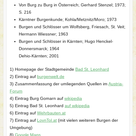
Von Burg zu Burg in Österreich; Gerhard Stenzel; 1973;
S. 216
Kärntner Burgenkunde; Kohla/Metznitz/Moro; 1973
Burgen und Schlösser um Wolfsberg, Friesach, St. Veit;
Hermann Wiessner; 1963
Burgen und Schlösser in Kärnten; Hugo Henckel-
Donnersmarck; 1964
Dehio-Kärnten; 2001
1) Homepage der Stadtgemeinde
Bad St. Leonhard
2) Eintrag auf
burgenwelt.de
3) Zusammenfassung der umliegenden Quellen im
Austria-
Forum
4) Eintrag Burg Gomarn auf
wikipedia
5) Eintrag Bad St. Leonhard
auf wikipedia
6) Eintrag auf
Wehrbauten.at
7) Eintrag auf
LovnTol.at
(mit vielen weiteren Burgen der
Umgebung)
8)
Google Maps