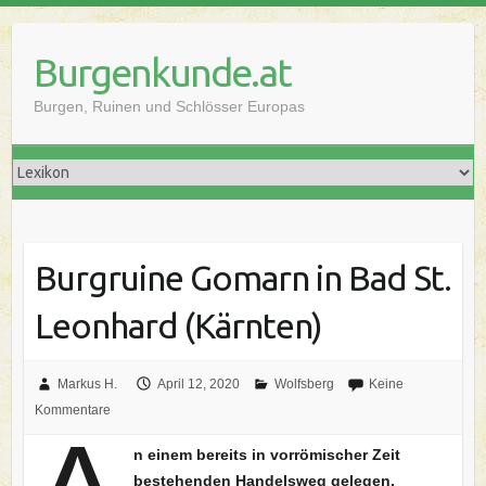
Skip
to
Burgenkunde.at
content
Burgen, Ruinen und Schlösser Europas
Burgruine Gomarn in Bad St.
Leonhard (Kärnten)
Markus H.
April 12, 2020
Wolfsberg
Keine
Kommentare
n einem bereits in vorrömischer Zeit
bestehenden Handelsweg gelegen,