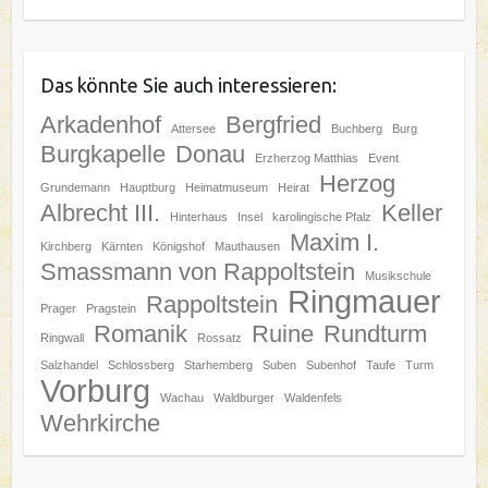
Das könnte Sie auch interessieren:
Arkadenhof
Bergfried
Attersee
Buchberg
Burg
Burgkapelle
Donau
Erzherzog Matthias
Event
Herzog
Grundemann
Hauptburg
Heimatmuseum
Heirat
Albrecht III.
Keller
Hinterhaus
Insel
karolingische Pfalz
Maxim I.
Kirchberg
Kärnten
Königshof
Mauthausen
Smassmann von Rappoltstein
Musikschule
Ringmauer
Rappoltstein
Prager
Pragstein
Romanik
Ruine
Rundturm
Ringwall
Rossatz
Salzhandel
Schlossberg
Starhemberg
Suben
Subenhof
Taufe
Turm
Vorburg
Wachau
Waldburger
Waldenfels
Wehrkirche