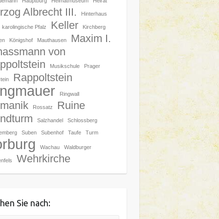
demann
Hauptburg
Heimatmuseum
Heirat
zog Albrecht III.
Hinterhaus
Keller
karolingische Pfalz
Kirchberg
Maxim I.
en
Königshof
Mauthausen
assmann von
ppoltstein
Musikschule
Prager
Rappoltstein
tein
ingmauer
Ringwall
manik
Ruine
Rossatz
ndturm
Salzhandel
Schlossberg
hemberg
Suben
Subenhof
Taufe
Turm
orburg
Wachau
Waldburger
Wehrkirche
nfels
hen Sie nach: