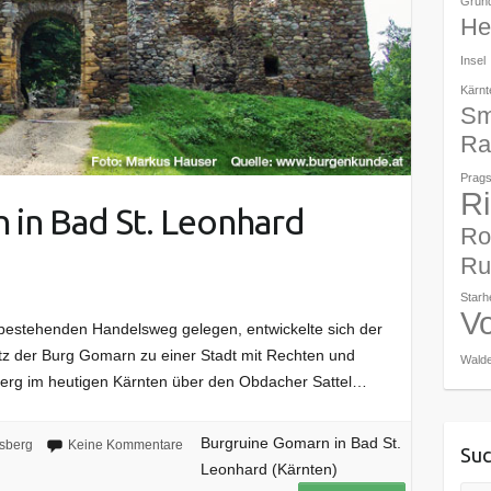
Grun
Her
Insel
Kärnt
Sm
Ra
Prags
R
 in Bad St. Leonhard
Ro
Ru
Star
V
t bestehenden Handelsweg gelegen, entwickelte sich der
utz der Burg Gomarn zu einer Stadt mit Rechten und
Walde
sberg im heutigen Kärnten über den Obdacher Sattel…
Burgruine Gomarn in Bad St.
sberg
Keine Kommentare
Suc
Leonhard (Kärnten)