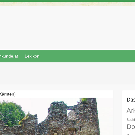
nkunde.at
Lexikon
Kärnten)
Das
Ar
Buch
Do