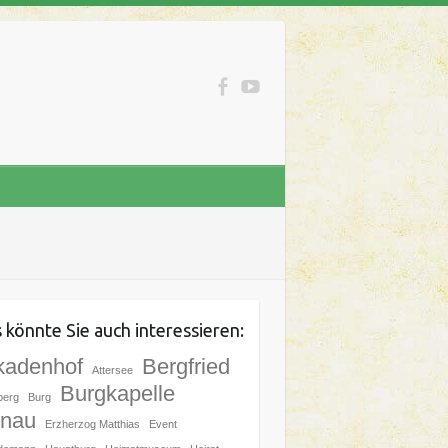
 könnte Sie auch interessieren:
kadenhof
Bergfried
Attersee
Burgkapelle
berg
Burg
nau
Erzherzog Matthias
Event