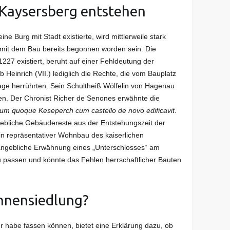
 Kaysersberg entstehen
ne Burg mit Stadt existierte, wird mittlerweile stark
ch mit dem Bau bereits begonnen worden sein. Die
227 existiert, beruht auf einer Fehldeutung der
b Heinrich (VII.) lediglich die Rechte, die vom Bauplatz
age herrührten. Sein Schultheiß Wölfelin von Hagenau
aben. Der Chronist Richer de Senones erwähnte die
um quoque Keseperch cum castello de novo edificavit
.
hebliche Gebäudereste aus der Entstehungszeit der
ein repräsentativer Wohnbau des kaiserlichen
 angebliche Erwähnung eines „Unterschlosses“ am
u passen und könnte das Fehlen herrschaftlicher Bauten
nnensiedlung?
er habe fassen können, bietet eine Erklärung dazu, ob