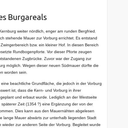
es Burgareals
Kernburg weiter nördlich, enger am runden Bergfried.
lich stehende Mauer zur Vorburg errichtet. Es entstand
wingerbereich bzw. ein kleiner Hof. In diesen Bereich
esetzte Rundbogenpforte. Vor dieser Pforte zeugen
ntstandenen Zugbrücke. Zuvor war der Zugang zur
burg möglich. Wegen dieser neuen Südmauer dürfte die
en worden sein.
 eine beachtliche Grundfläche, die jedoch in der Vorburg
wert ist, dass die Kern- und Vorburg in ihrer
geplant und erbaut wurde. Lediglich an der Westseite
n späterer Zeit (1354 ?) eine Ergänzung der von der
nommen. Dies kann aus den Mauernähten abgelesen
ne lange Mauer abwärts zur unterhalb liegenden Stadt
 wieder zur anderen Seite der Vorburg. Begleitet wurde