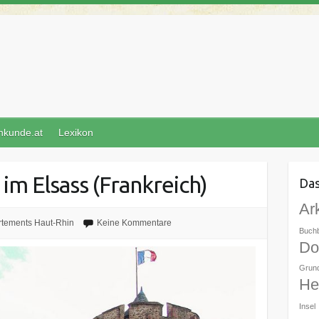
nkunde.at
Lexikon
im Elsass (Frankreich)
Das
Ar
tements Haut-Rhin
Keine Kommentare
Buch
Do
Grun
Her
Insel