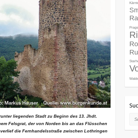
Kärnt
Sm
Ra
Prags
R
Ro
Ru
Star
V
Walde
Suc
unter liegenden Stadt zu Beginn des 13. Jhdt.
Suc
einem Felsgrat, der von Norden bis an das Flüsschen
b verlief die Fernhandelsstraße zwischen Lothringen