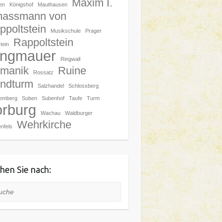
Maxim I.
en
Königshof
Mauthausen
assmann von
ppoltstein
Musikschule
Prager
Rappoltstein
tein
ingmauer
Ringwall
manik
Ruine
Rossatz
ndturm
Salzhandel
Schlossberg
hemberg
Suben
Subenhof
Taufe
Turm
orburg
Wachau
Waldburger
Wehrkirche
nfels
hen Sie nach:
he