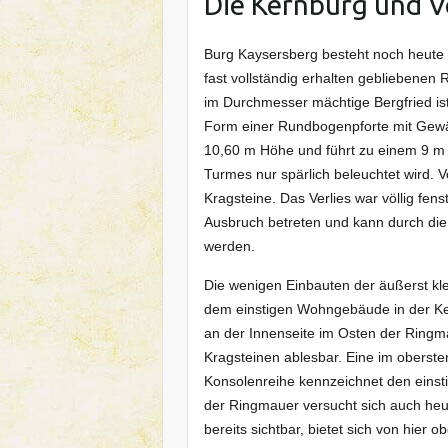
Die Kernburg und 
Burg Kaysersberg besteht noch heute
fast vollständig erhalten gebliebenen
im Durchmesser mächtige Bergfried ist
Form einer Rundbogenpforte mit Gewä
10,60 m Höhe und führt zu einem 9 m 
Turmes nur spärlich beleuchtet wird. 
Kragsteine. Das Verlies war völlig fen
Ausbruch betreten und kann durch di
werden.
Die wenigen Einbauten der äußerst kl
dem einstigen Wohngebäude in der Ke
an der Innenseite im Osten der Ringm
Kragsteinen ablesbar. Eine im oberst
Konsolenreihe kennzeichnet den einst
der Ringmauer versucht sich auch heu
bereits sichtbar, bietet sich von hier 