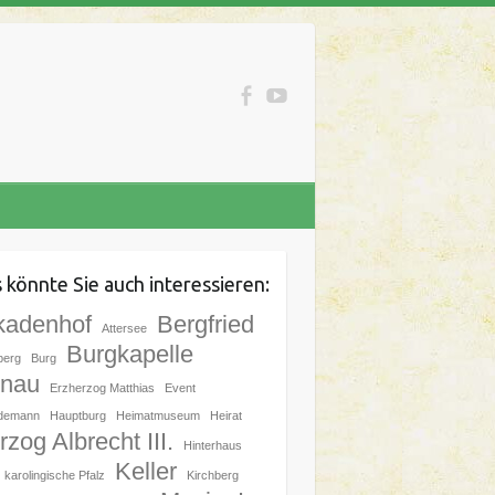
 könnte Sie auch interessieren:
kadenhof
Bergfried
Attersee
Burgkapelle
berg
Burg
nau
Erzherzog Matthias
Event
demann
Hauptburg
Heimatmuseum
Heirat
zog Albrecht III.
Hinterhaus
Keller
karolingische Pfalz
Kirchberg