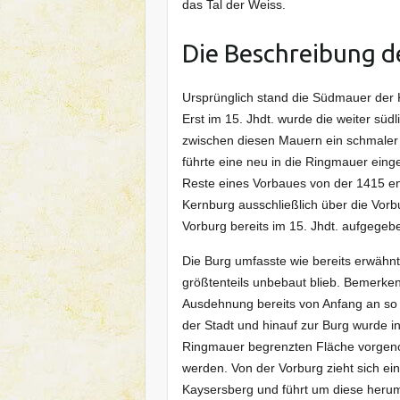
das Tal der Weiss.
Die Beschreibung d
Ursprünglich stand die Südmauer der 
Erst im 15. Jhdt. wurde die weiter süd
zwischen diesen Mauern ein schmaler Z
führte eine neu in die Ringmauer eing
Reste eines Vorbaues von der 1415 e
Kernburg ausschließlich über die Vor
Vorburg bereits im 15. Jhdt. aufgegeb
Die Burg umfasste wie bereits erwähnt
größtenteils unbebaut blieb. Bemerkens
Ausdehnung bereits von Anfang an so 
der Stadt und hinauf zur Burg wurde i
Ringmauer begrenzten Fläche vorge
werden. Von der Vorburg zieht sich ei
Kaysersberg und führt um diese herum