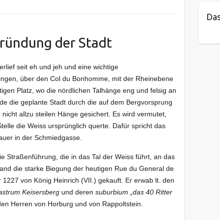
Das
Gründung der Stadt
lief seit eh und jeh und eine wichtige
ringen, über den Col du Bonhomme, mit der Rheinebene
tigen Platz, wo die nördlichen Talhänge eng und felsig an
de die geplante Stadt durch die auf dem Bergvorsprung
 nicht allzu steilen Hänge gesichert. Es wird vermutet,
elle die Weiss ursprünglich querte. Dafür spricht das
mauer in der Schmiedgasse.
ie Straßenführung, die in das Tal der Weiss führt, an das
tand die starke Biegung der heutigen Rue du General de
1227 von König Heinrich (VII.) gekauft. Er erwab lt. den
astrum Keisersberg
und deren
suburbium „das 40 Ritter
den Herren von Horburg und von Rappoltstein.