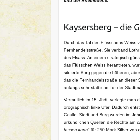
und der Rheinebene.
Kaysersberg – die 
Durch das Tal des Flüsschens Weiss ver
Fernhandelsstraße. Sie verband Loth
des Elsass. An einem strategisch güns
das Flüsschen Weiss herantreten, wur
situierte Burg gegen die höheren, aber
das die Fernhandelsstraße an dieser St
anfangs sehr stattliche Tor der Stadt
Vermutlich im 15. Jhdt. verlegte man d
orographisch linke Ufer. Dadurch ents
Gaulle. Stadt und Burg wurden im Jahr 
urkundlichen Quellen die Rechte am
c
fassen kann“
für 250 Mark Silber von 