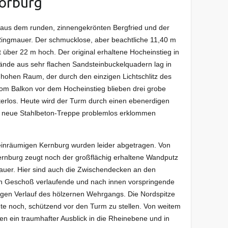
Vorburg
 aus dem runden, zinnengekrönten Bergfried und der
 Ringmauer. Der schmucklose, aber beachtliche 11,40 m
 über 22 m hoch. Der original erhaltene Hocheinstieg in
nde aus sehr flachen Sandsteinbuckelquadern lag in
hohen Raum, der durch den einzigen Lichtschlitz des
Vom Balkon vor dem Hocheinstieg blieben drei grobe
sterlos. Heute wird der Turm durch einen ebenerdigen
e neue Stahlbeton-Treppe problemlos erklommen
einräumigen Kernburg wurden leider abgetragen. Von
rnburg zeugt noch der großflächig erhaltene Wandputz
auer. Hier sind auch die Zwischendecken an den
en Geschoß verlaufende und nach innen vorspringende
igen Verlauf des hölzernen Wehrgangs. Die Nordspitze
te noch, schützend vor den Turm zu stellen. Von weitem
oben ein traumhafter Ausblick in die Rheinebene und in