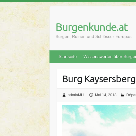
Skip
to
content
Burgenkunde.at
Burgen, Ruinen und Schlösser Europas
Startseite
Wissenswertes über Burge
Burg Kaysersberg 
adminMH
Mai 14, 2018
Dépar