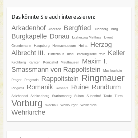
Das könnte Sie auch interessieren:
Arkadenhof
Bergfried
Attersee
Buchberg
Burg
Burgkapelle
Donau
Erzherzog Matthias
Event
Herzog
Grundemann
Hauptburg
Heimatmuseum
Heirat
Albrecht III.
Keller
Hinterhaus
Insel
karolingische Pfalz
Maxim I.
Kirchberg
Kärnten
Königshof
Mauthausen
Smassmann von Rappoltstein
Musikschule
Ringmauer
Rappoltstein
Prager
Pragstein
Romanik
Ruine
Rundturm
Ringwall
Rossatz
Salzhandel
Schlossberg
Starhemberg
Suben
Subenhof
Taufe
Turm
Vorburg
Wachau
Waldburger
Waldenfels
Wehrkirche