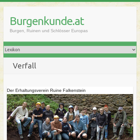
Skip
to
Burgenkunde.at
content
Burgen, Ruinen und Schlösser Europas
Verfall
Der Erhaltungsverein Ruine Falkenstein