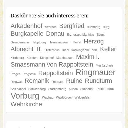
Das könnte Sie auch interessieren:
Arkadenhof
Bergfried
Attersee
Buchberg
Burg
Burgkapelle
Donau
Erzherzog Matthias
Event
Herzog
Grundemann
Hauptburg
Heimatmuseum
Heirat
Albrecht III.
Keller
Hinterhaus
Insel
karolingische Pfalz
Maxim I.
Kirchberg
Kärnten
Königshof
Mauthausen
Smassmann von Rappoltstein
Musikschule
Ringmauer
Rappoltstein
Prager
Pragstein
Romanik
Ruine
Rundturm
Ringwall
Rossatz
Salzhandel
Schlossberg
Starhemberg
Suben
Subenhof
Taufe
Turm
Vorburg
Wachau
Waldburger
Waldenfels
Wehrkirche