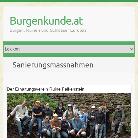
Skip
to
Burgenkunde.at
content
Burgen, Ruinen und Schlösser Europas
Sanierungsmassnahmen
Der Erhaltungsverein Ruine Falkenstein