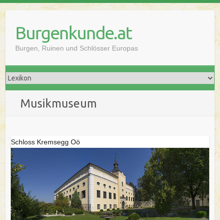
Skip
to
Burgenkunde.at
content
Burgen, Ruinen und Schlösser Europas
Musikmuseum
Schloss Kremsegg Oö