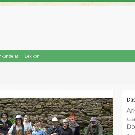
nkunde.at
Lexikon
Das
Ar
Buch
Do