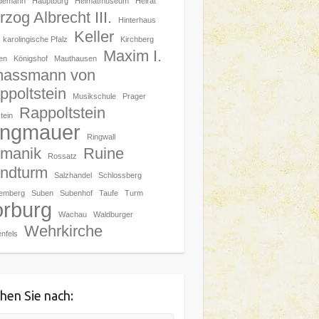
demann
Hauptburg
Heimatmuseum
Heirat
zog Albrecht III.
Hinterhaus
Keller
karolingische Pfalz
Kirchberg
Maxim I.
en
Königshof
Mauthausen
assmann von
ppoltstein
Musikschule
Prager
Rappoltstein
tein
ingmauer
Ringwall
manik
Ruine
Rossatz
ndturm
Salzhandel
Schlossberg
hemberg
Suben
Subenhof
Taufe
Turm
orburg
Wachau
Waldburger
Wehrkirche
nfels
hen Sie nach: