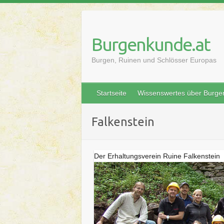
Skip
to
content
Burgenkunde.at
Burgen, Ruinen und Schlösser Europas
Startseite
Wissenswertes über Burge
Falkenstein
Der Erhaltungsverein Ruine Falkenstein