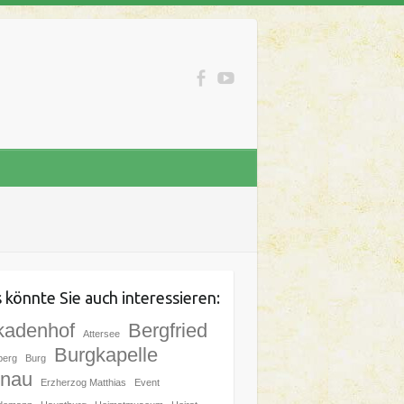
 könnte Sie auch interessieren:
kadenhof
Bergfried
Attersee
Burgkapelle
berg
Burg
nau
Erzherzog Matthias
Event