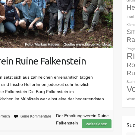
Grun
Her
Insel
Kärnt
Sm
Ra
Prags
R
ein Ruine Falkenstein
Ro
Ru
n setzt sich aus zahlreichen ehrenamtlich tätigen
Star
ind frische HelferInnen jederzeit sehr herzlich
V
ne Falkenstein Die Burg Falkenstein im
fkirchen im Mühlkreis war einst eine der bedeutendsten…
Walde
Der Erhaltungsverein Ruine
rreich
Keine Kommentare
Falkenstein
weiterlesen
Suc