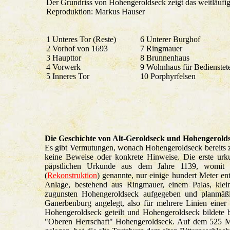
Der Grundriss von Hohengeroldseck zeigt das weitläufig
Reproduktion: Markus Hauser
1 Unteres Tor (Reste)
6 Unterer Burghof
2 Vorhof von 1693
7 Ringmauer
3 Haupttor
8 Brunnenhaus
4 Vorwerk
9 Wohnhaus für Bedienstet
5 Inneres Tor
10 Porphyrfelsen
Die Geschichte von Alt-Geroldseck und Hohengerold
Es gibt Vermutungen, wonach Hohengeroldseck bereits zur
keine Beweise oder konkrete Hinweise. Die erste u
päpstlichen Urkunde aus dem Jahre 1139, womit a
(
Rekonstruktion
) genannte, nur einige hundert Meter e
Anlage, bestehend aus Ringmauer, einem Palas, kle
zugunsten Hohengeroldseck aufgegeben und planmäßi
Ganerbenburg angelegt, also für mehrere Linien einer
Hohengeroldseck geteilt und Hohengeroldseck bildete 
"Oberen Herrschaft" Hohengeroldseck. Auf dem 525 Me