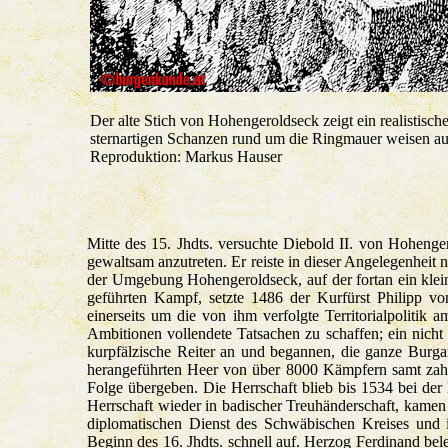
Der alte Stich von Hohengeroldseck zeigt ein realistis
sternartigen Schanzen rund um die Ringmauer weisen auf
Reproduktion: Markus Hauser
Mitte des 15. Jhdts. versuchte Diebold II. von Hohenge
gewaltsam anzutreten. Er reiste in dieser Angelegenhei
der Umgebung Hohengeroldseck, auf der fortan ein klein
geführten Kampf, setzte 1486 der Kurfürst Philipp vo
einerseits um die von ihm verfolgte Territorialpolitik
Ambitionen vollendete Tatsachen zu schaffen; ein nicht
kurpfälzische Reiter an und begannen, die ganze Burga
herangeführten Heer von über 8000 Kämpfern samt zah
Folge übergeben. Die Herrschaft blieb bis 1534 bei d
Herrschaft wieder in badischer Treuhänderschaft, kamen
diplomatischen Dienst des Schwäbischen Kreises und i
Beginn des 16. Jhdts. schnell auf. Herzog Ferdinand bel