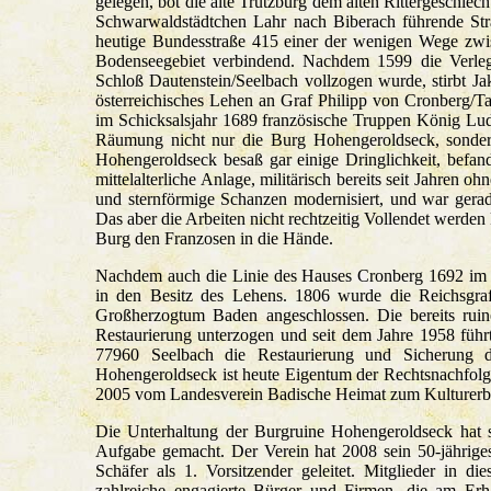
gelegen, bot die alte Trutzburg dem alten Rittergeschle
Schwarwaldstädtchen Lahr nach Biberach führende Str
heutige Bundesstraße 415 einer der wenigen Wege zwi
Bodenseegebiet verbindend. Nachdem 1599 die Verle
Schloß Dautenstein/Seelbach vollzogen wurde, stirbt 
österreichisches Lehen an Graf Philipp von Cronberg/T
im Schicksalsjahr 1689 französische Truppen König Lu
Räumung nicht nur die Burg Hohengeroldseck, sonder
Hohengeroldseck besaß gar einige Dringlichkeit, befan
mittelalterliche Anlage, militärisch bereits seit Jahren
und sternförmige Schanzen modernisiert, und war gera
Das aber die Arbeiten nicht rechtzeitig Vollendet werden
Burg den Franzosen in die Hände.
Nachdem auch die Linie des Hauses Cronberg 1692 im 
in den Besitz des Lehens. 1806 wurde die Reichsgra
Großherzogtum Baden angeschlossen. Die bereits rui
Restaurierung unterzogen und seit dem Jahre 1958 führ
77960 Seelbach die Restaurierung und Sicherung 
Hohengeroldseck ist heute Eigentum der Rechtsnachfolg
2005 vom Landesverein Badische Heimat zum Kulturerb
Die Unterhaltung der Burgruine Hohengeroldseck hat 
Aufgabe gemacht. Der Verein hat 2008 sein 50-jährig
Schäfer als 1. Vorsitzender geleitet. Mitglieder in 
zahlreiche engagierte Bürger und Firmen, die am Erha