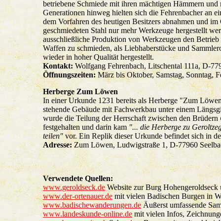
betriebene Schmiede mit ihren mächtigen Hämmern und 
Generationen hinweg hielten sich die Fehrenbacher an ei
dem Vorfahren des heutigen Besitzers abnahmen und im G
geschmiedeten Stahl nur mehr Werkzeuge hergestellt werde
ausschließliche Produktion von Werkzeugen den Betrieb 
Waffen zu schmieden, als Liebhaberstücke und Sammler
wieder in hoher Qualität hergestellt.
Kontakt:
Wolfgang Fehrenbach, Litschental 111a, D-77
Öffnungszeiten:
März bis Oktober, Samstag, Sonntag, F
Herberge Zum Löwen
In einer Urkunde 1231 bereits als Herberge "Zum Löwen
stehende Gebäude mit Fachwerkbau unter einem Längsgieb
wurde die Teilung der Herrschaft zwischen den Brüdern
festgehalten und darin kam
"... die Herberge zu Geroltz
teilen"
vor. Ein Replik dieser Urkunde befindet sich in d
Adresse:
Zum Löwen, Ludwigstraße 1, D-77960 Seelbac
Verwendete Quellen:
www.geroldseck.de
Website zur Burg Hohengeroldseck 
www.der-ortenauer.de
mit vielen Badischen Burgen in W
www.badischewanderungen.de
Äußerst umfassende Sam
www.landeskunde-online.de
mit vielen Infos, Zeichnung