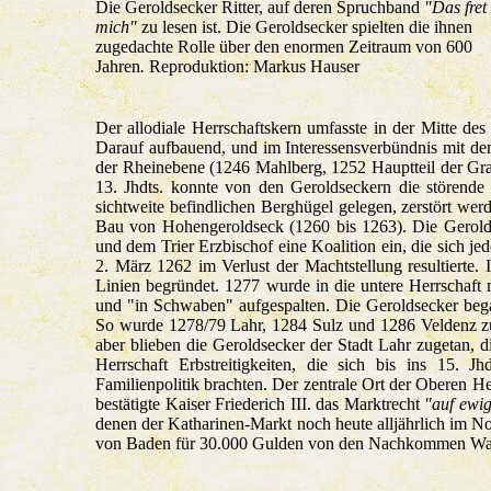
Die Geroldsecker Ritter, auf deren Spruchband
"Das fret
mich"
zu lesen ist. Die Geroldsecker spielten die ihnen
zugedachte Rolle über den enormen Zeitraum von 600
Jahren
.
Reproduktion: Markus Hauser
Der allodiale Herrschaftskern umfasste in der Mitte de
Darauf aufbauend, und im Interessensverbündnis mit dem
der Rheinebene (1246 Mahlberg, 1252 Hauptteil der Gra
13. Jhdts. konnte von den Geroldseckern die störende
sichtweite befindlichen Berghügel gelegen, zerstört we
Bau von Hohengeroldseck (1260 bis 1263). Die Geroldse
und dem Trier Erzbischof eine Koalition ein, die sich j
2. März 1262 im Verlust der Machtstellung resultierte.
Linien begründet. 1277 wurde in die untere Herrschaf
und "in Schwaben" aufgespalten. Die Geroldsecker bega
So wurde 1278/79 Lahr, 1284 Sulz und 1286 Veldenz z
aber blieben die Geroldsecker der Stadt Lahr zugetan, d
Herrschaft Erbstreitigkeiten, die sich bis ins 15. J
Familienpolitik brachten. Der zentrale Ort der Oberen He
bestätigte Kaiser Friederich III. das Marktrecht
"auf ewig
denen der Katharinen-Markt noch heute alljährlich im No
von Baden für 30.000 Gulden von den Nachkommen Walth