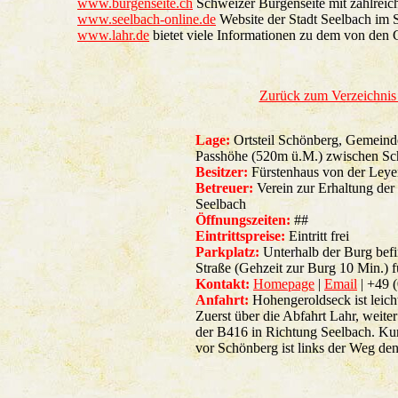
www.burgenseite.ch
Schweizer Burgenseite mit zahlreic
www.seelbach-online.de
Website der Stadt Seelbach im
www.lahr.de
bietet viele Informationen zu dem von den G
Zurück zum Verzeichni
Lage:
Ortsteil Schönberg, Gemein
Passhöhe (520m ü.M.) zwischen Schu
Besitzer:
Fürstenhaus von der Leye
Betreuer:
Verein zur Erhaltung de
Seelbach
Öffnungszeiten:
##
Eintrittspreise:
Eintritt frei
Parkplatz:
Unterhalb der Burg befin
Straße (Gehzeit zur Burg 10 Min.) 
Kontakt:
Homepage
|
Email
| +49 
Anfahrt:
Hohengeroldseck ist leich
Zuerst über die Abfahrt Lahr, weite
der B416 in Richtung Seelbach. Kur
vor Schönberg
ist links der Weg de